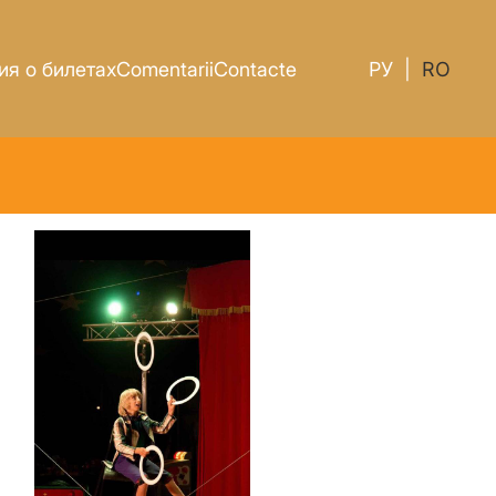
я о билетах
Comentarii
Contacte
РУ
|
RO