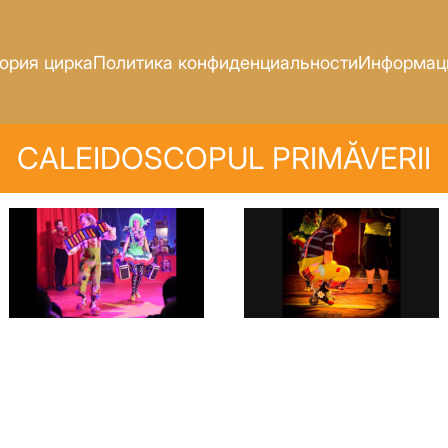
ория цирка
Политика конфиденциальности
Информаци
CALEIDOSCOPUL PRIMĂVERII