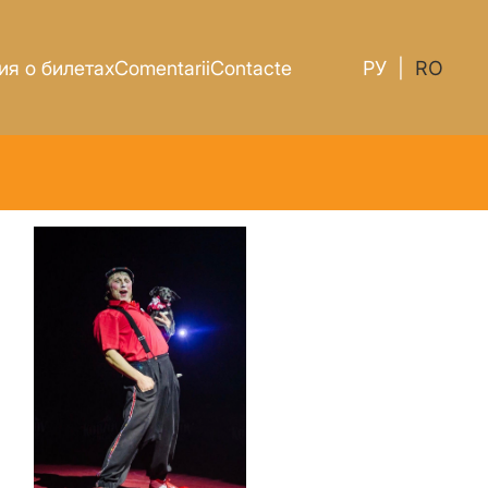
я о билетах
Comentarii
Contacte
РУ
|
RO