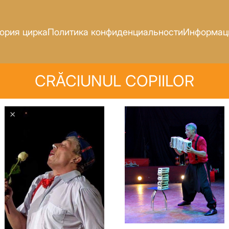
ория цирка
Политика конфиденциальности
Информаци
СRĂCIUNUL COPIILOR