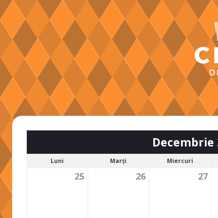
Decembrie 
Luni
Marți
Miercuri
25
26
27