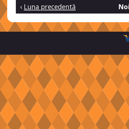
‹
Luna precedentă
No