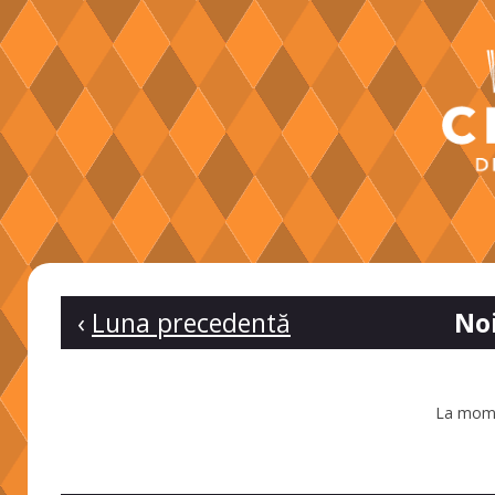
‹
Luna precedentă
No
La mome