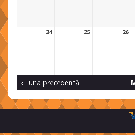
24
25
26
‹
Luna precedentă
M