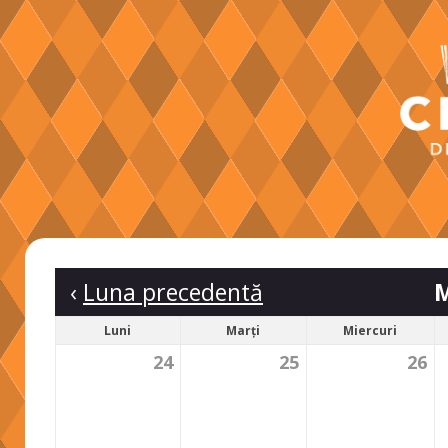
‹
Luna precedentă
M
Luni
Marți
Miercuri
24
25
26